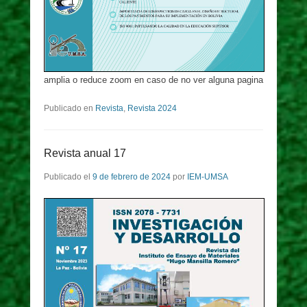
amplia o reduce zoom en caso de no ver alguna pagina
Publicado en
Revista
,
Revista 2024
Revista anual 17
Publicado el
9 de febrero de 2024
por
IEM-UMSA