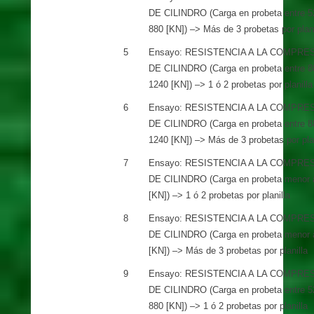
DE CILINDRO (Carga en probeta entre 5
880 [KN]) –> Más de 3 probetas por plani
5
Ensayo: RESISTENCIA A LA COMPRE
DE CILINDRO (Carga en probeta entre 8
1240 [KN]) –> 1 ó 2 probetas por planilla
6
Ensayo: RESISTENCIA A LA COMPRE
DE CILINDRO (Carga en probeta entre 8
1240 [KN]) –> Más de 3 probetas por plan
7
Ensayo: RESISTENCIA A LA COMPRE
DE CILINDRO (Carga en probeta menor 
[KN]) –> 1 ó 2 probetas por planilla
8
Ensayo: RESISTENCIA A LA COMPRE
DE CILINDRO (Carga en probeta menor 
[KN]) –> Más de 3 probetas por planilla
9
Ensayo: RESISTENCIA A LA COMPRE
DE CILINDRO (Carga en probeta entre 5
880 [KN]) –> 1 ó 2 probetas por planilla