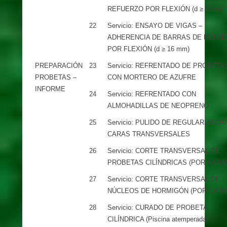
REFUERZO POR FLEXIÓN (d ≥ 16 mm
22
Servicio: ENSAYO DE VIGAS –
ADHERENCIA DE BARRAS DE REFU
POR FLEXIÓN (d ≥ 16 mm)
PREPARACIÓN
23
Servicio: REFRENTADO DE PROBETA
PROBETAS –
CON MORTERO DE AZUFRE
INFORME
24
Servicio: REFRENTADO CON
ALMOHADILLAS DE NEOPRENO
25
Servicio: PULIDO DE REGULARIZACIÓ
CARAS TRANSVERSALES
26
Servicio: CORTE TRANSVERSAL DE
PROBETAS CILÍNDRICAS (POR CARA
27
Servicio: CORTE TRANSVERSAL DE
NÚCLEOS DE HORMIGÓN (POR CARA
28
Servicio: CURADO DE PROBETA
CILÍNDRICA (Piscina atemperada)