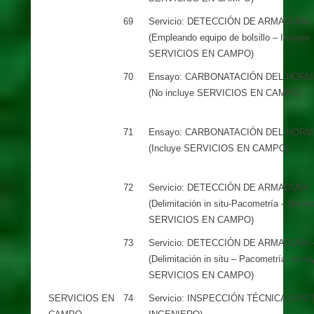
69
Servicio: DETECCIÓN DE ARMADURA
(Empleando equipo de bolsillo – Incluye
SERVICIOS EN CAMPO)
70
Ensayo: CARBONATACIÓN DEL HOR
(No incluye SERVICIOS EN CAMPO)
71
Ensayo: CARBONATACIÓN DEL HOR
(Incluye SERVICIOS EN CAMPO)
72
Servicio: DETECCIÓN DE ARMADURA
(Delimitación in situ-Pacometría – No in
SERVICIOS EN CAMPO)
73
Servicio: DETECCIÓN DE ARMADURA 
(Delimitación in situ – Pacometría -Inclu
SERVICIOS EN CAMPO)
SERVICIOS EN
74
Servicio: INSPECCIÓN TÉCNICA (VISI