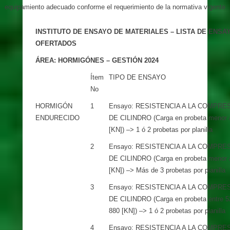
equipamiento adecuado conforme el requerimiento de la normativa vigente
INSTITUTO DE ENSAYO DE MATERIALES – LISTA DE ENSA
OFERTADOS
ÁREA: HORMIGÓNES – GESTIÓN 2024
Ítem
TIPO DE ENSAYO
No
HORMIGÓN
1
Ensayo: RESISTENCIA A LA COMPRE
ENDURECIDO
DE CILINDRO (Carga en probeta menor 
[KN]) –> 1 ó 2 probetas por planilla
2
Ensayo: RESISTENCIA A LA COMPRE
DE CILINDRO (Carga en probeta menor 
[KN]) –> Más de 3 probetas por planilla
3
Ensayo: RESISTENCIA A LA COMPRE
DE CILINDRO (Carga en probeta entre 5
880 [KN]) –> 1 ó 2 probetas por planilla
4
Ensayo: RESISTENCIA A LA COMPRE