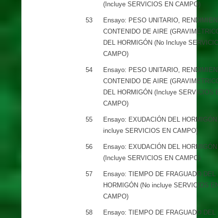
(Incluye SERVICIOS EN CAMPO)
53
Ensayo: PESO UNITARIO, RENDIMIE
CONTENIDO DE AIRE (GRAVIMÉTRIC
DEL HORMIGÓN (No Incluye SERVICI
CAMPO)
54
Ensayo: PESO UNITARIO, RENDIMIE
CONTENIDO DE AIRE (GRAVIMÉTRIC
DEL HORMIGÓN (Incluye SERVICIOS 
CAMPO)
55
Ensayo: EXUDACIÓN DEL HORMIGÓN 
incluye SERVICIOS EN CAMPO)
56
Ensayo: EXUDACIÓN DEL HORMIGÓN
(Incluye SERVICIOS EN CAMPO)
57
Ensayo: TIEMPO DE FRAGUADO DEL
HORMIGÓN (No incluye SERVICIOS E
CAMPO)
58
Ensayo: TIEMPO DE FRAGUADO DEL