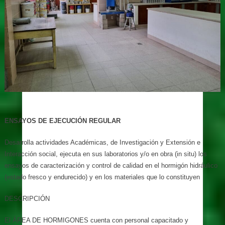
ENSAYOS DE EJECUCIÓN REGULAR
Desarrolla actividades Académicas, de Investigación y Extensión e
Interacción social, ejecuta en sus laboratorios y/o en obra (in situ) los
ensayos de caracterización y control de calidad en el hormigón hidráulico
(estado fresco y endurecido) y en los materiales que lo constituyen
DESCRIPCIÓN
El ÁREA DE HORMIGONES cuenta con personal capacitado y