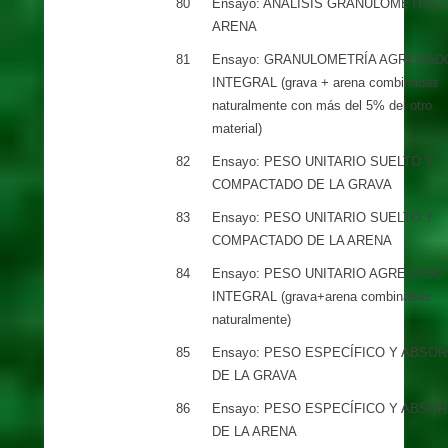
80
Ensayo: ANÁLISIS GRANULOMÉTRIC
ARENA
81
Ensayo: GRANULOMETRÍA AGREGAD
INTEGRAL (grava + arena combinadas
naturalmente con más del 5% del otro
material)
82
Ensayo: PESO UNITARIO SUELTO Y
COMPACTADO DE LA GRAVA
83
Ensayo: PESO UNITARIO SUELTO Y
COMPACTADO DE LA ARENA
84
Ensayo: PESO UNITARIO AGREGADO
INTEGRAL (grava+arena combinadas
naturalmente)
85
Ensayo: PESO ESPECÍFICO Y ABSO
DE LA GRAVA
86
Ensayo: PESO ESPECÍFICO Y ABSO
DE LA ARENA