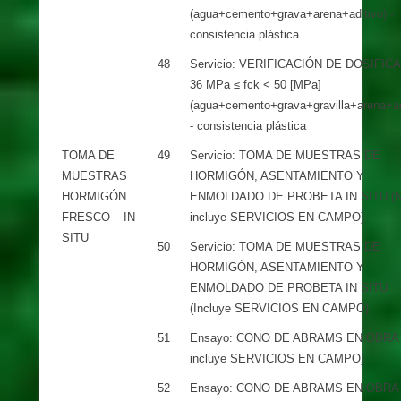
(agua+cemento+grava+arena+aditivo) -
consistencia plástica
48
Servicio: VERIFICACIÓN DE DOSIFIC
36 MPa ≤ fck < 50 [MPa]
(agua+cemento+grava+gravilla+arena+ad
- consistencia plástica
TOMA DE
49
Servicio: TOMA DE MUESTRAS DE
MUESTRAS
HORMIGÓN, ASENTAMIENTO Y
HORMIGÓN
ENMOLDADO DE PROBETA IN SITU (
FRESCO – IN
incluye SERVICIOS EN CAMPO)
SITU
50
Servicio: TOMA DE MUESTRAS DE
HORMIGÓN, ASENTAMIENTO Y
ENMOLDADO DE PROBETA IN SITU
(Incluye SERVICIOS EN CAMPO)
51
Ensayo: CONO DE ABRAMS EN OBRA 
incluye SERVICIOS EN CAMPO)
52
Ensayo: CONO DE ABRAMS EN OBRA