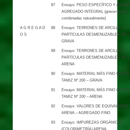
87
Ensayo: PESO ESPECÍFICO Y ABSO
AGREGADO INTEGRAL (grava+arena
combinadas naturalmente)
A G R E G A D
88
Ensayo: TERRONES DE ARCILLA Y
O S
PARTÍCULAS DESMENUZABLES DE L
GRAVA
89
Ensayo: TERRONES DE ARCILLA Y
PARTÍCULAS DESMENUZABLES DE L
ARENA
90
Ensayo: MATERIAL MÁS FINO QUE E
TAMIZ Nº 200 – GRAVA
91
Ensayo: MATERIAL MÁS FINO QUE E
TAMIZ Nº 200 – ARENA
92
Ensayo: VALORES DE EQUIVALENTE
ARENA – AGREGADO FINO
93
Ensayo: IMPUREZAS ORGÁNICAS
(COLORIMETRÍA) ARENA