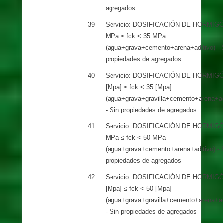
agregados
39
Servicio: DOSIFICACIÓN DE HORMIG
MPa ≤ fck < 35 MPa
(agua+grava+cemento+arena+aditivo) - 
propiedades de agregados
40
Servicio: DOSIFICACIÓN DE HORMIG
[Mpa] ≤ fck < 35 [Mpa]
(agua+grava+gravilla+cemento+arena+ad
- Sin propiedades de agregados
41
Servicio: DOSIFICACIÓN DE HORMIG
MPa ≤ fck < 50 MPa
(agua+grava+cemento+arena+aditivo) - 
propiedades de agregados
42
Servicio: DOSIFICACIÓN DE HORMIG
[Mpa] ≤ fck < 50 [Mpa]
(agua+grava+gravilla+cemento+arena+ad
- Sin propiedades de agregados