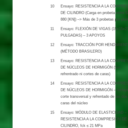
10
Ensayo: RESISTENCIA A LA COMPRE
DE CILINDRO (Carga en probeta entre 5
880 [KN]) –> Más de 3 probetas por plani
11
Ensayo: FLEXIÓN DE VIGAS (15x15x2
PULGADAS) – 3 APOYOS
12
Ensayo: TRACCIÓN POR HENDIMIEN
(MÉTODO BRASILERO)
13
Ensayo: RESISTENCIA A LA COMPRE
DE NÚCLEOS DE HORMIGÓN (Sin
refrentrado ni cortes de caras)
14
Ensayo: RESISTENCIA A LA COMPRE
DE NÚCLEOS DE HORMIGÓN – Incluy
corte transversal y refrentado de las dos
caras del núcleo
15
Ensayo: MÓDULO DE ELASTICIDAD –
RESISTENCIA A LA COMPRESIÓN DE
CILINDRO, fck ≤ 21 MPa